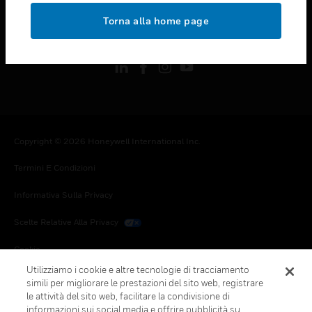
toggle view
Torna alla home page
FOLLOW US
Copyright © 2026 Honeywell International Inc.
Termini E Condizioni
Informativa Sulla Privacy
Scelte Relative Alla Privacy
Cookie
Utilizziamo i cookie e altre tecnologie di tracciamento
Annulla Sottoscrizione Globale
simili per migliorare le prestazioni del sito web, registrare
le attività del sito web, facilitare la condivisione di
informazioni sui social media e offrire pubblicità su