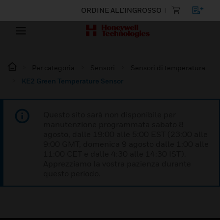
ORDINE ALL'INGROSSO
Per categoria
Sensori
Sensori di temperatura
KE2 Green Temperature Sensor
Questo sito sarà non disponibile per
manutenzione programmata sabato 8
agosto, dalle 19:00 alle 5:00 EST (23:00 alle
9:00 GMT, domenica 9 agosto dalle 1:00 alle
11:00 CET e dalle 4:30 alle 14:30 IST).
Apprezziamo la vostra pazienza durante
questo periodo.