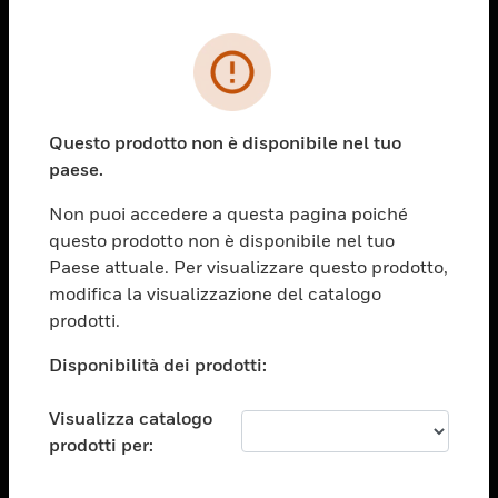
PRODOTTI
toggle view
SOLUZIONI
Questo prodotto non è disponibile nel tuo
paese.
toggle view
SETTORI
Non puoi accedere a questa pagina poiché
toggle view
questo prodotto non è disponibile nel tuo
ASSISTENZA
Paese attuale. Per visualizzare questo prodotto,
toggle view
modifica la visualizzazione del catalogo
OPPORTUNITÀ DI LAVORO
prodotti.
toggle view
Disponibilità dei prodotti:
SOCIETÀ
toggle view
Visualizza catalogo
CONTATTACI
prodotti per:
toggle view
NOTE LEGALI