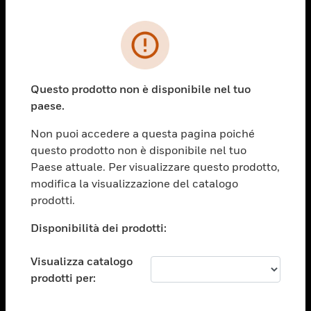
PRODOTTI
toggle view
SOLUZIONI
Questo prodotto non è disponibile nel tuo
paese.
toggle view
SETTORI
Non puoi accedere a questa pagina poiché
toggle view
questo prodotto non è disponibile nel tuo
ASSISTENZA
Paese attuale. Per visualizzare questo prodotto,
toggle view
modifica la visualizzazione del catalogo
OPPORTUNITÀ DI LAVORO
prodotti.
toggle view
Disponibilità dei prodotti:
SOCIETÀ
toggle view
Visualizza catalogo
CONTATTACI
prodotti per:
toggle view
NOTE LEGALI