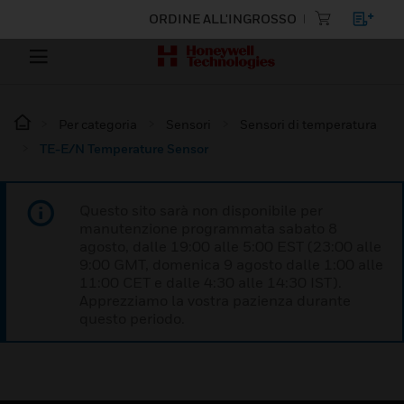
ORDINE ALL'INGROSSO
Per categoria
Sensori
Sensori di temperatura
TE-E/N Temperature Sensor
Questo sito sarà non disponibile per
manutenzione programmata sabato 8
agosto, dalle 19:00 alle 5:00 EST (23:00 alle
9:00 GMT, domenica 9 agosto dalle 1:00 alle
11:00 CET e dalle 4:30 alle 14:30 IST).
Apprezziamo la vostra pazienza durante
questo periodo.