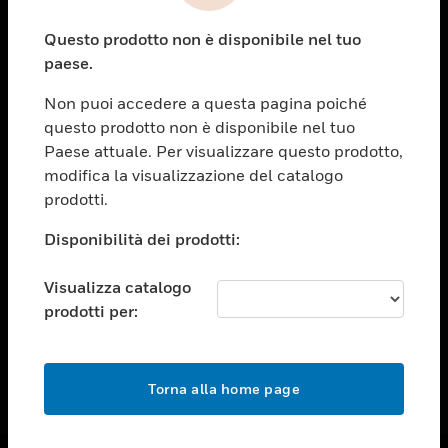
toggle view
Questo prodotto non è disponibile nel tuo
ASSISTENZA
paese.
toggle view
OPPORTUNITÀ DI LAVORO
Non puoi accedere a questa pagina poiché
questo prodotto non è disponibile nel tuo
toggle view
Paese attuale. Per visualizzare questo prodotto,
SOCIETÀ
modifica la visualizzazione del catalogo
toggle view
prodotti.
CONTATTACI
Disponibilità dei prodotti:
toggle view
NOTE LEGALI
Visualizza catalogo
toggle view
prodotti per:
FOLLOW US
Torna alla home page