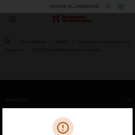
ORDINE ALL'INGROSSO
Per categoria
Servizi
Servizi di manutenzione e
supporto
HBOC Alarm Management Service
PRODOTTI
toggle view
SOLUZIONI
toggle view
SETTORI