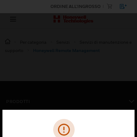
ORDINE ALL'INGROSSO
Per categoria
Servizi
Servizi di manutenzione e
supporto
Honeywell Remote Management
PRODOTTI
toggle view
SOLUZIONI
toggle view
SETTORI