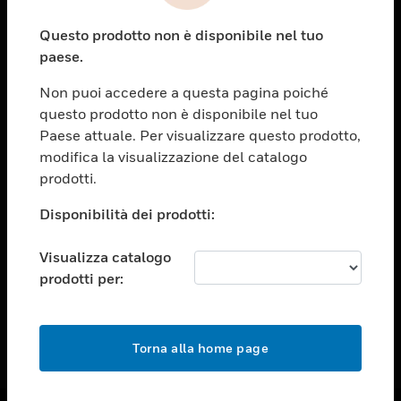
toggle view
Questo prodotto non è disponibile nel tuo
ASSISTENZA
paese.
toggle view
OPPORTUNITÀ DI LAVORO
Non puoi accedere a questa pagina poiché
questo prodotto non è disponibile nel tuo
toggle view
Paese attuale. Per visualizzare questo prodotto,
SOCIETÀ
modifica la visualizzazione del catalogo
toggle view
prodotti.
CONTATTACI
Disponibilità dei prodotti:
toggle view
NOTE LEGALI
Visualizza catalogo
toggle view
prodotti per:
FOLLOW US
Torna alla home page