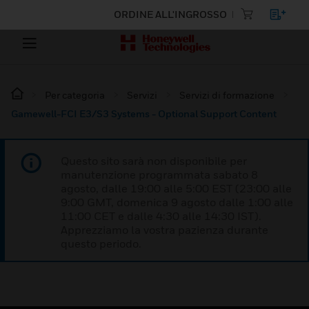
ORDINE ALL'INGROSSO
Per categoria
Servizi
Servizi di formazione
Gamewell-FCI E3/S3 Systems - Optional Support Content
Questo sito sarà non disponibile per
manutenzione programmata sabato 8
agosto, dalle 19:00 alle 5:00 EST (23:00 alle
9:00 GMT, domenica 9 agosto dalle 1:00 alle
11:00 CET e dalle 4:30 alle 14:30 IST).
Apprezziamo la vostra pazienza durante
questo periodo.