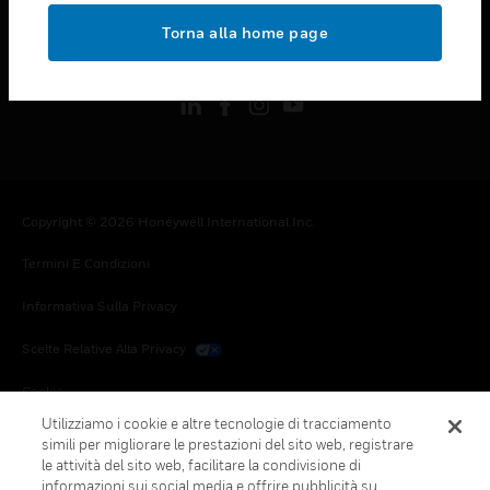
toggle view
Torna alla home page
FOLLOW US
Copyright © 2026 Honeywell International Inc.
Termini E Condizioni
Informativa Sulla Privacy
Scelte Relative Alla Privacy
Cookie
Utilizziamo i cookie e altre tecnologie di tracciamento
Annulla Sottoscrizione Globale
simili per migliorare le prestazioni del sito web, registrare
le attività del sito web, facilitare la condivisione di
informazioni sui social media e offrire pubblicità su