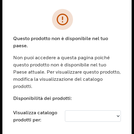
PRODOTTI
toggle view
SOLUZIONI
Questo prodotto non è disponibile nel tuo
paese.
toggle view
SETTORI
Non puoi accedere a questa pagina poiché
toggle view
questo prodotto non è disponibile nel tuo
ASSISTENZA
Paese attuale. Per visualizzare questo prodotto,
toggle view
modifica la visualizzazione del catalogo
OPPORTUNITÀ DI LAVORO
prodotti.
toggle view
Disponibilità dei prodotti:
SOCIETÀ
toggle view
Visualizza catalogo
CONTATTACI
prodotti per:
toggle view
NOTE LEGALI