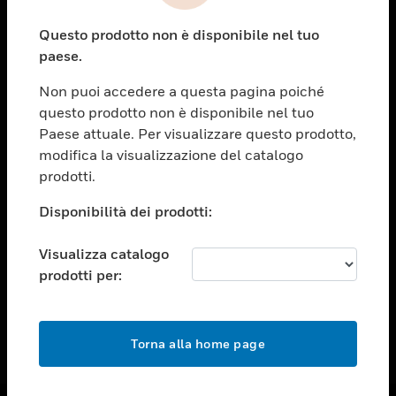
toggle view
Questo prodotto non è disponibile nel tuo
ASSISTENZA
paese.
toggle view
OPPORTUNITÀ DI LAVORO
Non puoi accedere a questa pagina poiché
questo prodotto non è disponibile nel tuo
toggle view
Paese attuale. Per visualizzare questo prodotto,
SOCIETÀ
modifica la visualizzazione del catalogo
toggle view
prodotti.
CONTATTACI
Disponibilità dei prodotti:
toggle view
NOTE LEGALI
Visualizza catalogo
toggle view
prodotti per:
FOLLOW US
Torna alla home page