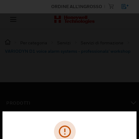
ORDINE ALL'INGROSSO
Per categoria
Servizi
Servizi di formazione
VARIODYN D1 voice alarm systems - professionals’ workshop
PRODOTTI
toggle view
SOLUZIONI
toggle view
SETTORI