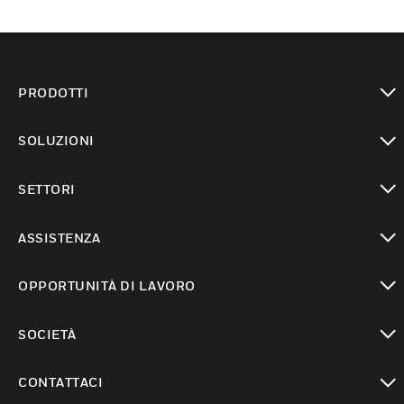
PRODOTTI
toggle view
SOLUZIONI
toggle view
SETTORI
toggle view
ASSISTENZA
toggle view
OPPORTUNITÀ DI LAVORO
toggle view
SOCIETÀ
toggle view
CONTATTACI