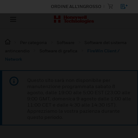
ORDINE ALL'INGROSSO
Per categoria
Software
Software del sistema
antincendio
Software di grafica
FireWin Client /
Network
Questo sito sarà non disponibile per
manutenzione programmata sabato 8
agosto, dalle 19:00 alle 5:00 EST (23:00 alle
9:00 GMT, domenica 9 agosto dalle 1:00 alle
11:00 CET e dalle 4:30 alle 14:30 IST).
Apprezziamo la vostra pazienza durante
questo periodo.