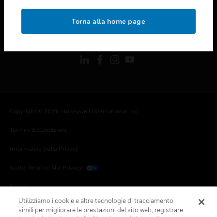
toggle view
NOTE LEGALI
Torna alla home page
toggle view
FOLLOW US
Copyright © 2026 Honeywell International Inc.
Termini E Condizioni
Informativa Sulla Privacy
Scelte Relative Alla Privacy
Cookie
Utilizziamo i cookie e altre tecnologie di tracciamento
Annulla Sottoscrizione Globale
simili per migliorare le prestazioni del sito web, registrare