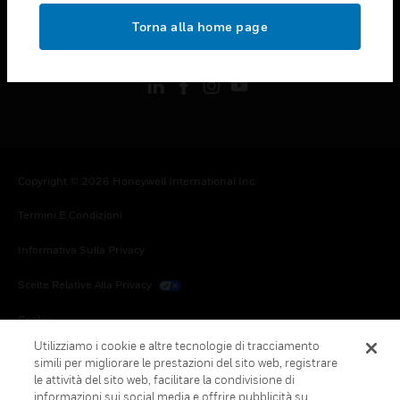
toggle view
Torna alla home page
FOLLOW US
Copyright © 2026 Honeywell International Inc.
Termini E Condizioni
Informativa Sulla Privacy
Scelte Relative Alla Privacy
Cookie
Utilizziamo i cookie e altre tecnologie di tracciamento
Annulla Sottoscrizione Globale
simili per migliorare le prestazioni del sito web, registrare
le attività del sito web, facilitare la condivisione di
informazioni sui social media e offrire pubblicità su