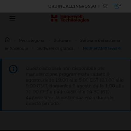
ORDINE ALL'INGROSSO
Per categoria
Software
Software del sistema
antincendio
Software di grafica
Notifier AMX level 4
Questo sito sarà non disponibile per
manutenzione programmata sabato 8
agosto, dalle 19:00 alle 5:00 EST (23:00 alle
9:00 GMT, domenica 9 agosto dalle 1:00 alle
11:00 CET e dalle 4:30 alle 14:30 IST).
Apprezziamo la vostra pazienza durante
questo periodo.