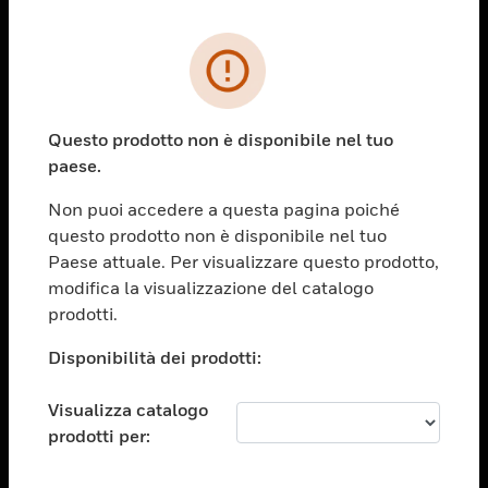
PRODOTTI
toggle view
SOLUZIONI
Questo prodotto non è disponibile nel tuo
paese.
toggle view
SETTORI
Non puoi accedere a questa pagina poiché
toggle view
questo prodotto non è disponibile nel tuo
ASSISTENZA
Paese attuale. Per visualizzare questo prodotto,
toggle view
modifica la visualizzazione del catalogo
OPPORTUNITÀ DI LAVORO
prodotti.
toggle view
Disponibilità dei prodotti:
SOCIETÀ
toggle view
Visualizza catalogo
CONTATTACI
prodotti per:
toggle view
NOTE LEGALI