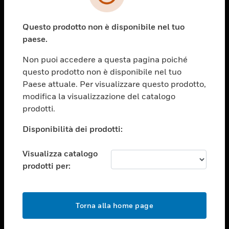
toggle view
SETTORI
Questo prodotto non è disponibile nel tuo
toggle view
ASSISTENZA
paese.
toggle view
Non puoi accedere a questa pagina poiché
OPPORTUNITÀ DI LAVORO
questo prodotto non è disponibile nel tuo
toggle view
Paese attuale. Per visualizzare questo prodotto,
SOCIETÀ
modifica la visualizzazione del catalogo
prodotti.
toggle view
CONTATTACI
Disponibilità dei prodotti:
toggle view
NOTE LEGALI
Visualizza catalogo
toggle view
prodotti per:
FOLLOW US
Torna alla home page