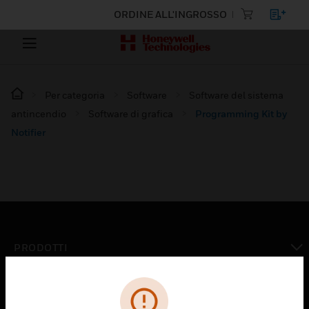
ORDINE ALL'INGROSSO
Per categoria
Software
Software del sistema
antincendio
Software di grafica
Programming Kit by
Notifier
PRODOTTI
toggle view
SOLUZIONI