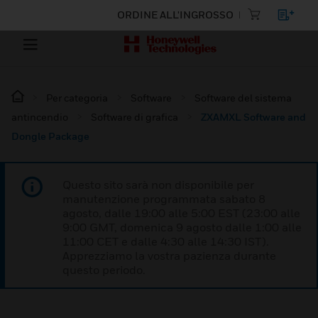
ORDINE ALL'INGROSSO
Per categoria
Software
Software del sistema
antincendio
Software di grafica
ZXAMXL Software and
Dongle Package
Questo sito sarà non disponibile per
manutenzione programmata sabato 8
agosto, dalle 19:00 alle 5:00 EST (23:00 alle
9:00 GMT, domenica 9 agosto dalle 1:00 alle
11:00 CET e dalle 4:30 alle 14:30 IST).
Apprezziamo la vostra pazienza durante
questo periodo.