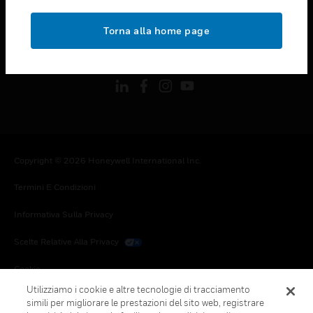
toggle view
NOTE LEGALI
Torna alla home page
toggle view
FOLLOW US
Copyright © 2026 Honeywell International Inc.
Termini E Condizioni
Informativa Sulla Privacy
Scelte Relative Alla Privacy
Cookie
Utilizziamo i cookie e altre tecnologie di tracciamento
Annulla Sottoscrizione Globale
simili per migliorare le prestazioni del sito web, registrare