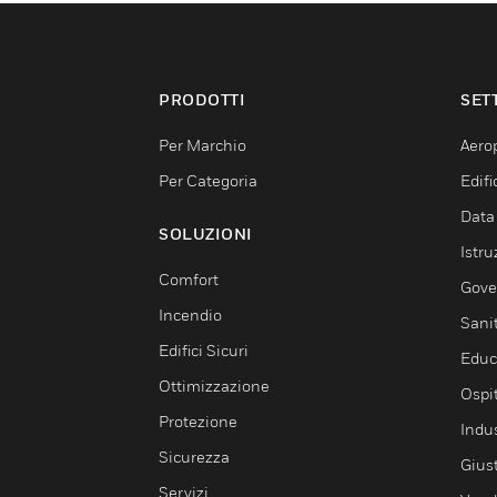
PRODOTTI
SET
Per Marchio
Aerop
Per Categoria
Edif
Data
SOLUZIONI
Istru
Comfort
Gove
Incendio
Sani
Edifici Sicuri
Educ
Ottimizzazione
Ospit
Protezione
Indu
Sicurezza
Giust
Servizi