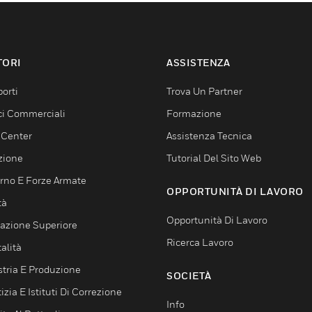
TORI
ASSISTENZA
orti
Trova Un Partner
ici Commerciali
Formazione
 Center
Assistenza Tecnica
zione
Tutorial Del Sito Web
rno E Forze Armate
OPPORTUNITÀ DI LAVORO
tà
Opportunità Di Lavoro
azione Superiore
Ricerca Lavoro
alità
stria E Produzione
SOCIETÀ
izia E Istituti Di Correzione
Info