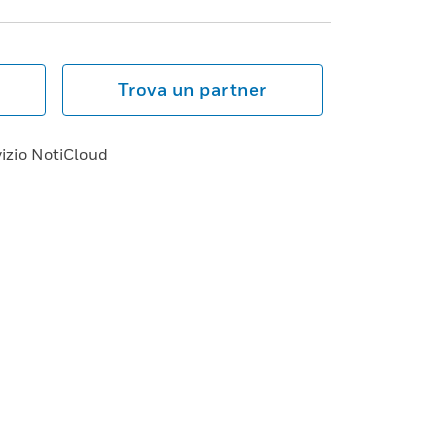
Trova un partner
vizio NotiCloud