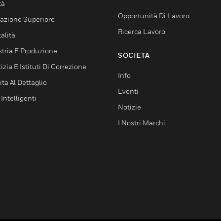
tà
Opportunità Di Lavoro
azione Superiore
Ricerca Lavoro
alità
stria E Produzione
SOCIETÀ
izia E Istituti Di Correzione
Info
ta Al Dettaglio
Eventi
 Intelligenti
Notizie
I Nostri Marchi