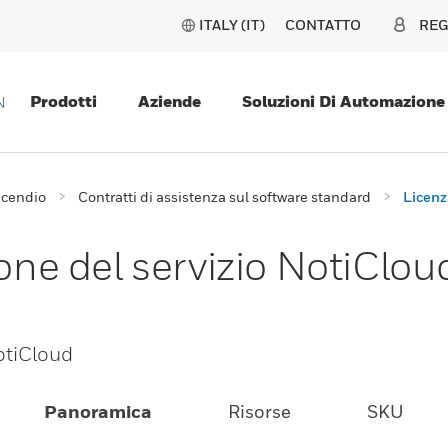
ITALY (IT)
CONTATTO
REG
Prodotti
Aziende
Soluzioni Di Automazione
N
ncendio
Contratti di assistenza sul software standard
Licenz
ione del servizio NotiClou
NotiCloud
Panoramica
Risorse
SKU