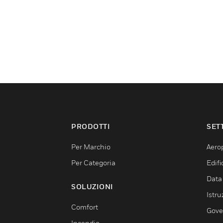
PRODOTTI
SET
Per Marchio
Aerop
Per Categoria
Edif
Data
SOLUZIONI
Istru
Comfort
Gove
Incendio