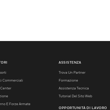
TORI
ASSISTENZA
orti
Trova Un Partner
ici Commerciali
Formazione
 Center
Assistenza Tecnica
zione
Tutorial Del Sito Web
rno E Forze Armate
OPPORTUNITÀ DI LAVORO