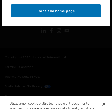
toggle view
NOTE LEGALI
Torna alla home page
toggle view
FOLLOW US
Copyright © 2026 Honeywell International Inc.
Termini E Condizioni
Informativa Sulla Privacy
Scelte Relative Alla Privacy
Cookie
Utilizziamo i cookie e altre tecnologie di tracciamento
Annulla Sottoscrizione Globale
simili per migliorare le prestazioni del sito web, registrare