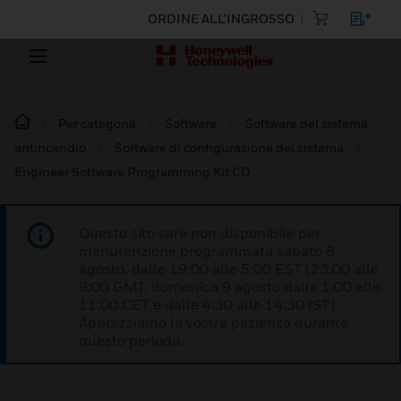
ORDINE ALL'INGROSSO
Per categoria
Software
Software del sistema
antincendio
Software di configurazione del sistema
Engineer Software Programming Kit CD
Questo sito sarà non disponibile per
manutenzione programmata sabato 8
agosto, dalle 19:00 alle 5:00 EST (23:00 alle
9:00 GMT, domenica 9 agosto dalle 1:00 alle
11:00 CET e dalle 4:30 alle 14:30 IST).
Apprezziamo la vostra pazienza durante
questo periodo.