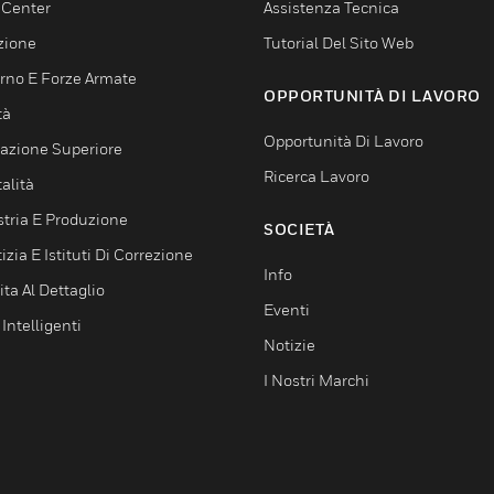
 Center
Assistenza Tecnica
zione
Tutorial Del Sito Web
rno E Forze Armate
OPPORTUNITÀ DI LAVORO
tà
Opportunità Di Lavoro
azione Superiore
Ricerca Lavoro
alità
stria E Produzione
SOCIETÀ
izia E Istituti Di Correzione
Info
ta Al Dettaglio
Eventi
 Intelligenti
Notizie
I Nostri Marchi