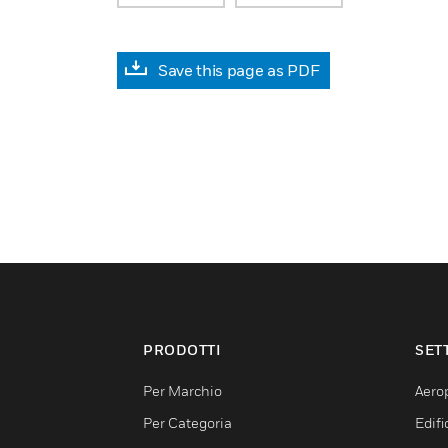
Save this page as PDF
PRODOTTI
SET
Per Marchio
Aerop
Per Categoria
Edif