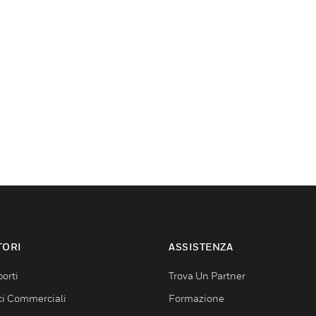
TORI
ASSISTENZA
orti
Trova Un Partner
ici Commerciali
Formazione