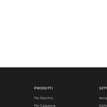
PRODOTTI
SET
Per Marchio
Aerop
Per Categoria
Edif