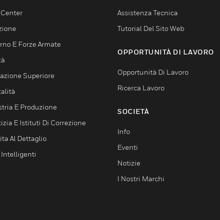
 Center
Assistenza Tecnica
zione
Tutorial Del Sito Web
rno E Forze Armate
OPPORTUNITÀ DI LAVORO
tà
Opportunità Di Lavoro
azione Superiore
Ricerca Lavoro
alità
stria E Produzione
SOCIETÀ
izia E Istituti Di Correzione
Info
ta Al Dettaglio
Eventi
 Intelligenti
Notizie
I Nostri Marchi