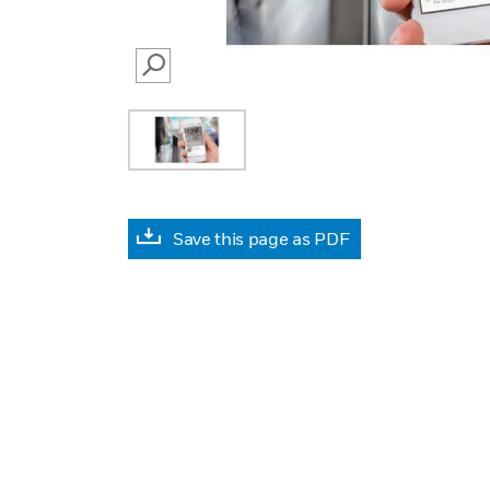
SEARCH
Save this page as PDF