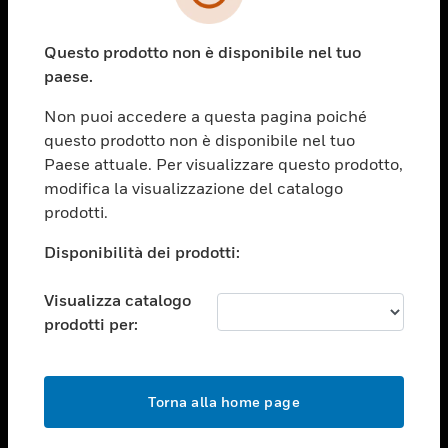
toggle view
SETTORI
Questo prodotto non è disponibile nel tuo
toggle view
ASSISTENZA
paese.
toggle view
Non puoi accedere a questa pagina poiché
OPPORTUNITÀ DI LAVORO
questo prodotto non è disponibile nel tuo
toggle view
Paese attuale. Per visualizzare questo prodotto,
SOCIETÀ
modifica la visualizzazione del catalogo
prodotti.
toggle view
CONTATTACI
Disponibilità dei prodotti:
toggle view
NOTE LEGALI
Visualizza catalogo
toggle view
prodotti per:
FOLLOW US
Torna alla home page