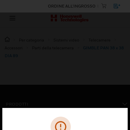
ORDINE ALL'INGROSSO
Per categoria
Sistemi video
Telecamere
Accessori
Parti della telecamera
GIMBLE PAN 38 x 38
DIA 89
PRODOTTI
toggle view
SOLUZIONI