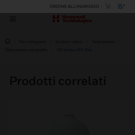
ORDINE ALL'INGROSSO
Per categoria
Sistemi video
Telecamere
Telecamere compatte
HI Series IPC Box
Prodotti correlati