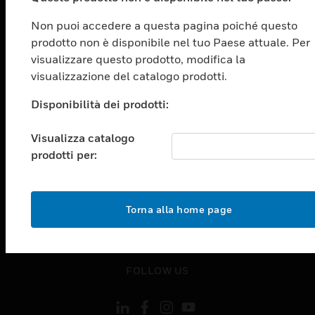
SOLUZIONI
Non puoi accedere a questa pagina poiché questo
toggle view
prodotto non è disponibile nel tuo Paese attuale. Per
SETTORI
visualizzare questo prodotto, modifica la
toggle view
visualizzazione del catalogo prodotti.
ASSISTENZA
Disponibilità dei prodotti:
toggle view
OPPORTUNITÀ DI LAVORO
Visualizza catalogo
toggle view
prodotti per:
SOCIETÀ
toggle view
CONTATTACI
Torna alla home page
toggle view
NOTE LEGALI
toggle view
FOLLOW US