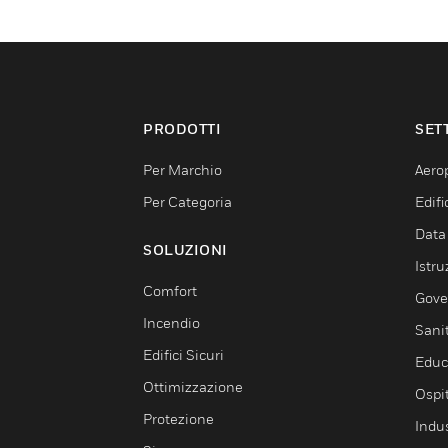
PRODOTTI
SET
Per Marchio
Aerop
Per Categoria
Edif
Data
SOLUZIONI
Istru
Comfort
Gove
Incendio
Sani
Edifici Sicuri
Educ
Ottimizzazione
Ospit
Protezione
Indu