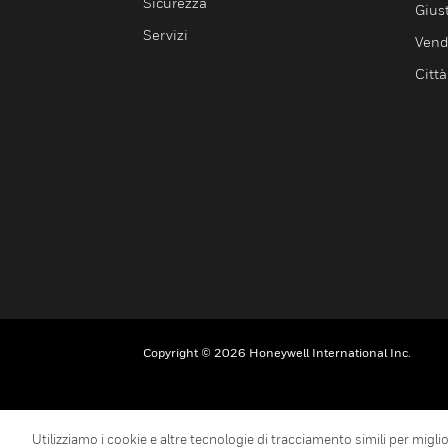
Sicurezza
Giust
Servizi
Vendi
Città
Copyright © 2026 Honeywell International Inc.
Utilizziamo i cookie e altre tecnologie di tracciamento simili per miglior