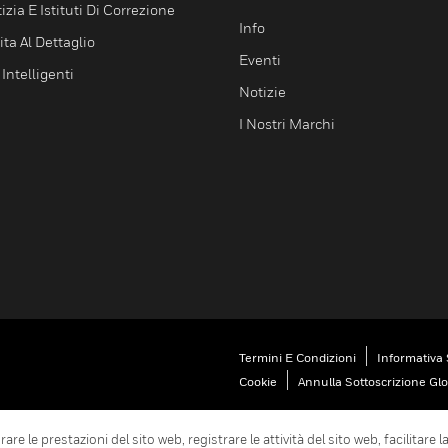
izia E Istituti Di Correzione
Info
ta Al Dettaglio
Eventi
 Intelligenti
Notizie
I Nostri Marchi
Termini E Condizioni
Informativa 
Cookie
Annulla Sottoscrizione Gl
are le prestazioni del sito web, registrare le attività del sito web, facilitare 