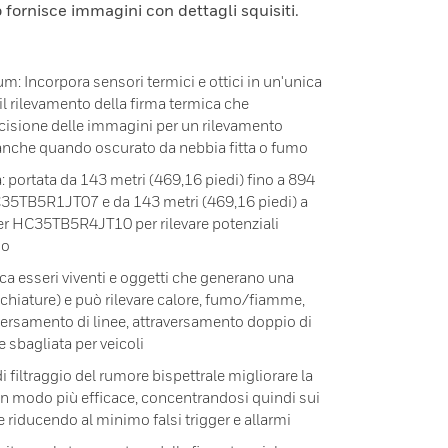
 fornisce immagini con dettagli squisiti.
: Incorpora sensori termici e ottici in un'unica
il rilevamento della firma termica che
ecisione delle immagini per un rilevamento
anche quando oscurato da nebbia fitta o fumo
 portata da 143 metri (469,16 piedi) fino a 894
C35TB5R1JT07 e da 143 metri (469,16 piedi) a
per HC35TB5R4JT10 per rilevare potenziali
no
ica esseri viventi e oggetti che generano una
cchiature) e può rilevare calore, fumo/fiamme,
raversamento di linee, attraversamento doppio di
e sbagliata per veicoli
 di filtraggio del rumore bispettrale migliorare la
 in modo più efficace, concentrandosi quindi sui
 riducendo al minimo falsi trigger e allarmi