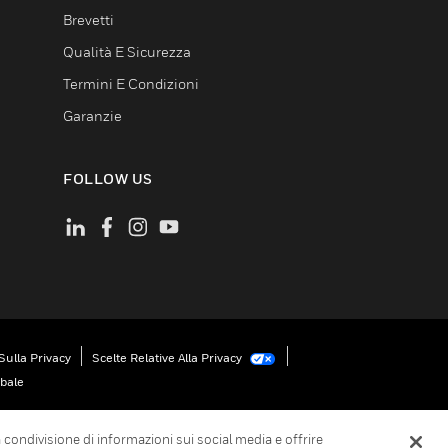
Brevetti
Qualità E Sicurezza
Termini E Condizioni
Garanzie
FOLLOW US
Sulla Privacy
Scelte Relative Alla Privacy
obale
la condivisione di informazioni sui social media e offrire