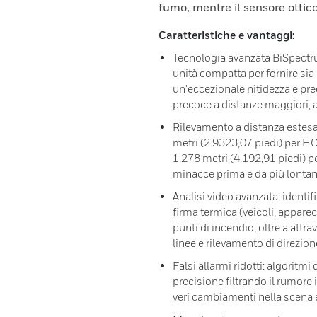
fumo, mentre il sensore ottico
Caratteristiche e vantaggi:
Tecnologia avanzata BiSpectrum
unità compatta per fornire sia 
un'eccezionale nitidezza e pr
precoce a distanze maggiori, 
Rilevamento a distanza estesa:
metri (2.9323,07 piedi) per H
1.278 metri (4.192,91 piedi) 
minacce prima e da più lonta
Analisi video avanzata: identif
firma termica (veicoli, appare
punti di incendio, oltre a att
linee e rilevamento di direzion
Falsi allarmi ridotti: algoritmi
precisione filtrando il rumore
veri cambiamenti nella scena e