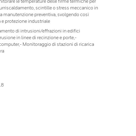
torare le temperature delle firme termiche per
 surriscaldamento, scintille o stress meccanico in
a manutenzione preventiva, svolgendo così
a e protezione industriale
amento di intrusioni/effrazioni in edifici
rusione in linee di recinzione e porte,-
computer,- Monitoraggio di stazioni di ricarica
ora
18