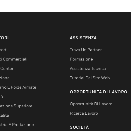
TORI
ASSISTENZA
orti
Trova Un Partner
ici Commerciali
Formazione
 Center
Assistenza Tecnica
zione
Tutorial Del Sito Web
rno E Forze Armate
OPPORTUNITÀ DI LAVORO
tà
Opportunità Di Lavoro
azione Superiore
Ricerca Lavoro
alità
stria E Produzione
SOCIETÀ