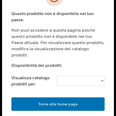
toggle view
SETTORI
Questo prodotto non è disponibile nel tuo
toggle view
ASSISTENZA
paese.
toggle view
Non puoi accedere a questa pagina poiché
OPPORTUNITÀ DI LAVORO
questo prodotto non è disponibile nel tuo
toggle view
Paese attuale. Per visualizzare questo prodotto,
SOCIETÀ
modifica la visualizzazione del catalogo
prodotti.
toggle view
CONTATTACI
Disponibilità dei prodotti:
toggle view
NOTE LEGALI
Visualizza catalogo
toggle view
prodotti per:
FOLLOW US
Torna alla home page