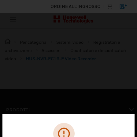
ORDINE ALL'INGROSSO
Per categoria
Sistemi video
Registratori e
archiviazione
Accessori
Codificatori e decodificatori
video
HUS-NVR-EC16-E Video Recorder
PRODOTTI
toggle view
SOLUZIONI