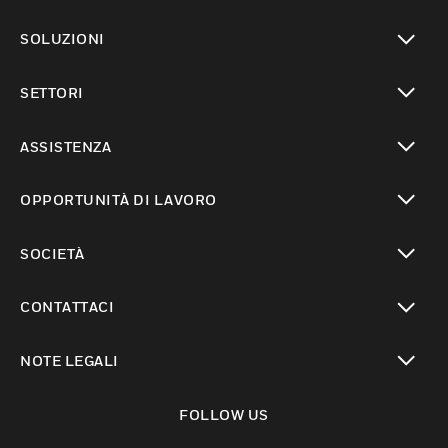
toggle view
SOLUZIONI
toggle view
SETTORI
toggle view
ASSISTENZA
toggle view
OPPORTUNITÀ DI LAVORO
toggle view
SOCIETÀ
toggle view
CONTATTACI
toggle view
NOTE LEGALI
toggle view
FOLLOW US