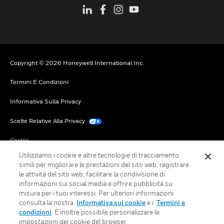
Copyright © 2026 Honeywell International Inc.
Termini E Condizioni
Informativa Sulla Privacy
Scelte Relative Alla Privacy
Cookie
Utilizziamo i cookie e altre tecnologie di tracciamento
Annulla Sottoscrizione Globale
simili per migliorare le prestazioni del sito web, registrare
le attività del sito web, facilitare la condivisione di
informazioni sui social media e offrire pubblicità su
misura per i tuoi interessi. Per ulteriori informazioni
consulta la nostra
Informativa sui cookie
e i
Termini e
condizioni
. È inoltre possibile personalizzare le
impostazioni dei cookie del browser.