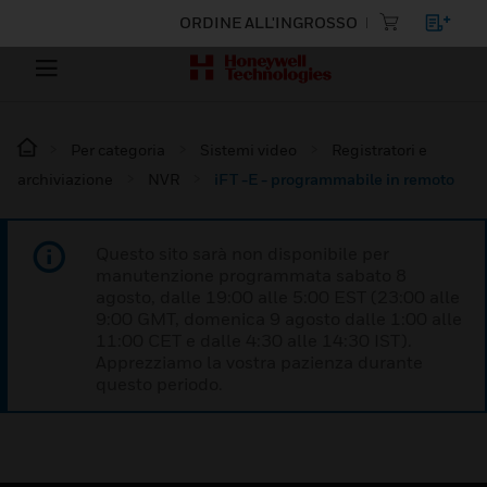
ORDINE ALL'INGROSSO
Per categoria
Sistemi video
Registratori e
archiviazione
NVR
iFT -E - programmabile in remoto
Questo sito sarà non disponibile per
manutenzione programmata sabato 8
agosto, dalle 19:00 alle 5:00 EST (23:00 alle
9:00 GMT, domenica 9 agosto dalle 1:00 alle
11:00 CET e dalle 4:30 alle 14:30 IST).
Apprezziamo la vostra pazienza durante
questo periodo.