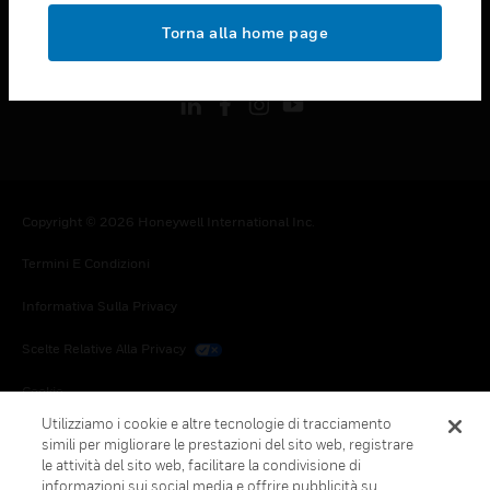
toggle view
Torna alla home page
FOLLOW US
Copyright © 2026 Honeywell International Inc.
Termini E Condizioni
Informativa Sulla Privacy
Scelte Relative Alla Privacy
Cookie
Utilizziamo i cookie e altre tecnologie di tracciamento
Annulla Sottoscrizione Globale
simili per migliorare le prestazioni del sito web, registrare
le attività del sito web, facilitare la condivisione di
informazioni sui social media e offrire pubblicità su