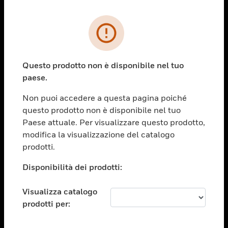
PRODOTTI
toggle view
SOLUZIONI
Questo prodotto non è disponibile nel tuo
paese.
toggle view
SETTORI
Non puoi accedere a questa pagina poiché
toggle view
questo prodotto non è disponibile nel tuo
ASSISTENZA
Paese attuale. Per visualizzare questo prodotto,
toggle view
modifica la visualizzazione del catalogo
OPPORTUNITÀ DI LAVORO
prodotti.
toggle view
Disponibilità dei prodotti:
SOCIETÀ
toggle view
Visualizza catalogo
CONTATTACI
prodotti per:
toggle view
NOTE LEGALI