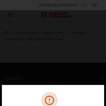
ORDINE ALL'INGROSSO
Per categoria
Sistemi video
Software
Licenze avviso attivo server Honeywell
PRODOTTI
toggle view
SOLUZIONI
toggle view
SETTORI