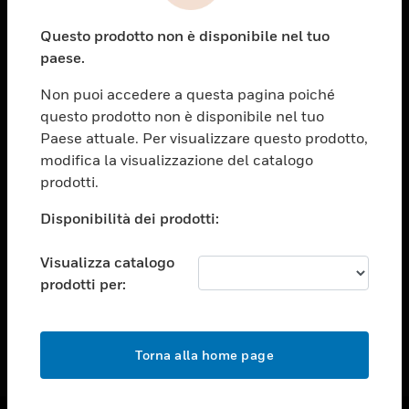
toggle view
Questo prodotto non è disponibile nel tuo
ASSISTENZA
paese.
toggle view
OPPORTUNITÀ DI LAVORO
Non puoi accedere a questa pagina poiché
questo prodotto non è disponibile nel tuo
toggle view
Paese attuale. Per visualizzare questo prodotto,
SOCIETÀ
modifica la visualizzazione del catalogo
toggle view
prodotti.
CONTATTACI
Disponibilità dei prodotti:
toggle view
NOTE LEGALI
Visualizza catalogo
toggle view
prodotti per:
FOLLOW US
Torna alla home page