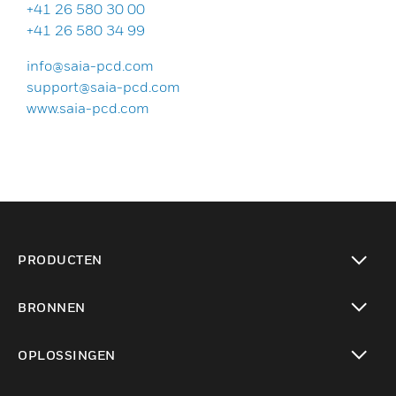
+41 26 580 30 00
+41 26 580 34 99
info@saia-pcd.com
support@saia-pcd.com
www.saia-pcd.com
PRODUCTEN
toggle view
BRONNEN
toggle view
OPLOSSINGEN
toggle view