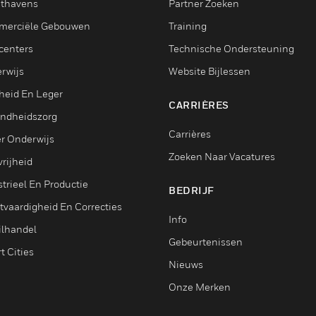
thavens
Partner Zoeken
erciële Gebouwen
Training
centers
Technische Ondersteuning
rwijs
Website Bijlessen
heid En Leger
CARRIÈRES
ndheidszorg
Carrières
r Onderwijs
Zoeken Naar Vacatures
rijheid
trieel En Productie
BEDRIJF
tvaardigheid En Correcties
Info
ilhandel
Gebeurtenissen
t Cities
Nieuws
Onze Merken