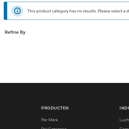
This product category has no results. Please select a d
Refine By
PRODUCTEN
IND
Per Merk
Luch
Per Categorie
Comm