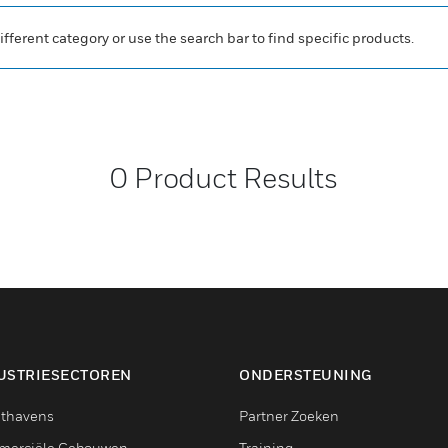
ifferent category or use the search bar to find specific products.
0
Product Results
USTRIESECTOREN
ONDERSTEUNING
thavens
Partner Zoeken
erciële Gebouwen
Training