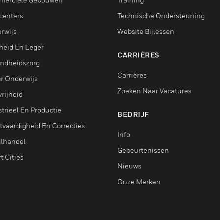
centers
Technische Ondersteuning
rwijs
Website Bijlessen
heid En Leger
CARRIÈRES
ndheidszorg
Carrières
r Onderwijs
Zoeken Naar Vacatures
rijheid
trieel En Productie
BEDRIJF
tvaardigheid En Correcties
Info
ilhandel
Gebeurtenissen
t Cities
Nieuws
Onze Merken