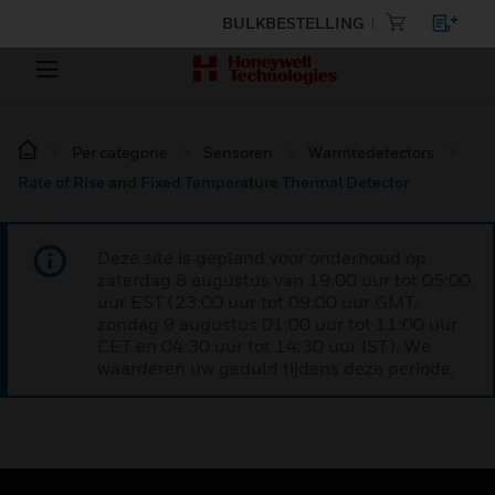
BULKBESTELLING
Per categorie
Sensoren
Warmtedetectors
Rate of Rise and Fixed Temperature Thermal Detector
Deze site is gepland voor onderhoud op
zaterdag 8 augustus van 19:00 uur tot 05:00
uur EST (23:00 uur tot 09:00 uur GMT,
zondag 9 augustus 01:00 uur tot 11:00 uur
CET en 04:30 uur tot 14:30 uur IST). We
waarderen uw geduld tijdens deze periode.