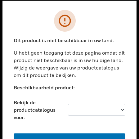
PRODUCTEN
toggle view
OPLOSSINGEN
Dit product is niet beschikbaar in uw land.
toggle view
INDUSTRIESECTOREN
U hebt geen toegang tot deze pagina omdat dit
toggle view
product niet beschikbaar is in uw huidige land.
ONDERSTEUNING
Wijzig de weergave van uw productcatalogus
toggle view
om dit product te bekijken.
CARRIÈRES
Beschikbaarheid product:
toggle view
BEDRIJF
Bekijk de
toggle view
productcatalogus
NEEM CONTACT MET ONS OP
voor:
toggle view
JURIDISCH