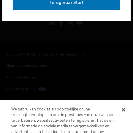
toggle view
Terug naar Start
VOLG ONS
Copyright © 2026 Honeywell International Inc.
Algemene Voorwaarden
Privacyverklaring
Uw Privacykeuzes
Cookies
We gebruiken cookies en soortgelijke online
Globaal Afmelden
trackingtechnologieën om de prestaties van onze website
te verbeteren, websiteactiviteiten te registreren, het delen
van informatie op sociale media te vergemakkelijken en
advertenties aan te bieden die zijn afgestemd op uw