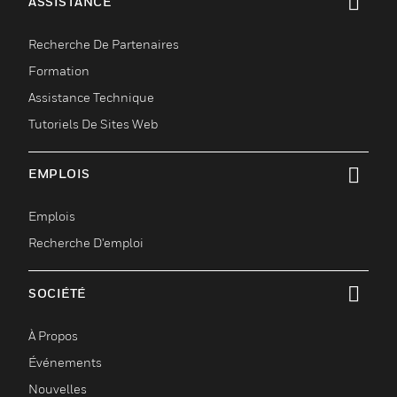
ASSISTANCE
toggle view
Recherche De Partenaires
Formation
Assistance Technique
Tutoriels De Sites Web
EMPLOIS
toggle view
Emplois
Recherche D'emploi
SOCIÉTÉ
toggle view
À Propos
Événements
Nouvelles