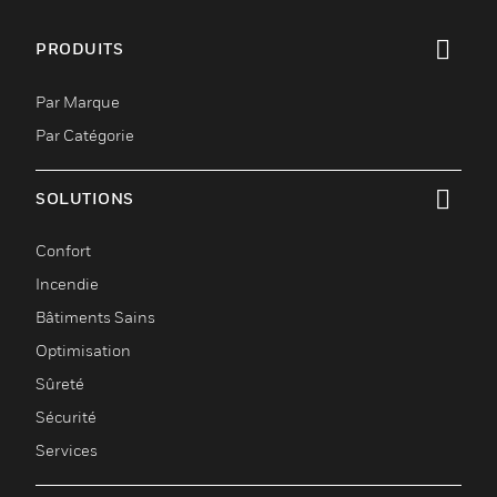
PRODUITS
toggle view
Par Marque
Par Catégorie
SOLUTIONS
toggle view
Confort
Incendie
Bâtiments Sains
Optimisation
Sûreté
Sécurité
Services