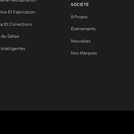
Santé
Emplois
Enseignement Supérieur
Recherche D'empl
Hôtellerie/Restauration
SOCIÉTÉ
Industrie Et Fabrication
À Propos
Justice Et Corrections
Événements
Vente Au Détail
Nouvelles
Villes Intelligentes
Nos Marques