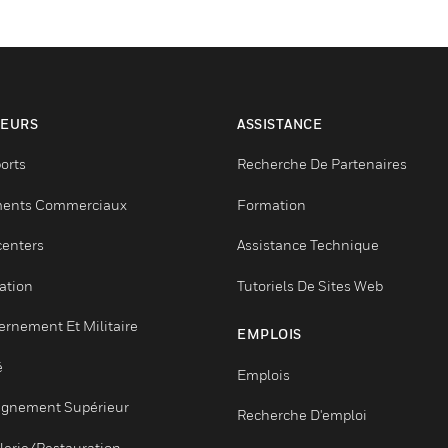
SECTEURS
ASSISTANCE
Aéroports
Recherche De Part
Bâtiments Commerciaux
Formation
Datacenters
Assistance Techni
Formation
Tutoriels De Sites
Gouvernement Et Militaire
EMPLOIS