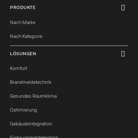
PRODUKTE
toggle view
Nach Marke
Nach Kategorie
LÖSUNGEN
toggle view
Komfort
Brandmeldetechnik
Gesundes Raumklima
Optimierung
Gebäudeintegration
Einbruchmeldetechnik