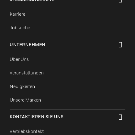
toggle view
Karriere
Jobsuche
UNTERNEHMEN
toggle view
Über Uns
Veranstaltungen
Neuigkeiten
Unsere Marken
KONTAKTIEREN SIE UNS
toggle view
Vertriebskontakt