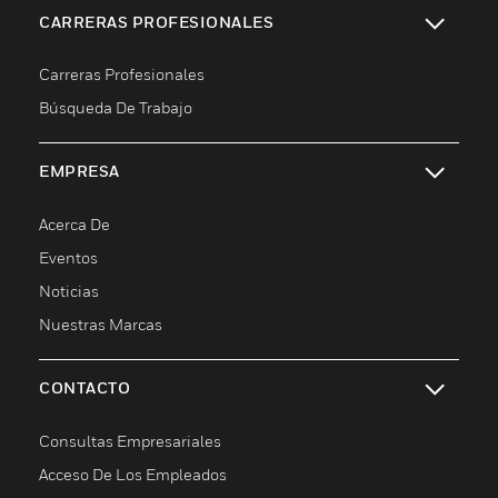
CARRERAS PROFESIONALES
Cambiar vista
Carreras Profesionales
Búsqueda De Trabajo
EMPRESA
Cambiar vista
Acerca De
Eventos
Noticias
Nuestras Marcas
CONTACTO
Cambiar vista
Consultas Empresariales
Acceso De Los Empleados