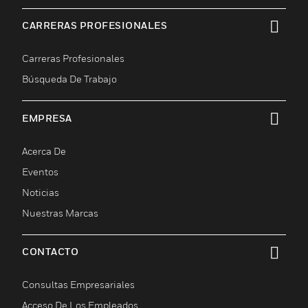
CARRERAS PROFESIONALES
Cambiar vista
Carreras Profesionales
Búsqueda De Trabajo
EMPRESA
Cambiar vista
Acerca De
Eventos
Noticias
Nuestras Marcas
CONTACTO
Cambiar vista
Consultas Empresariales
Acceso De Los Empleados