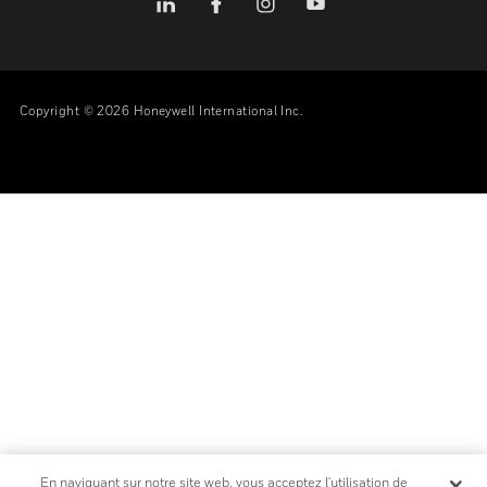
Open Source
Brevets
Qualité Et Sécurité
Termes Et Conditions
Garanties
SUIVEZ-NOUS
Copyright © 2026 Honeywell International Inc.