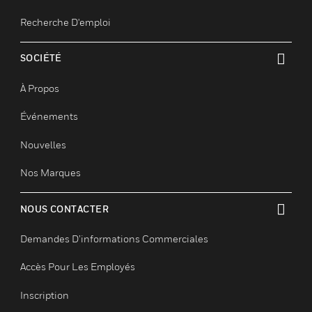
Assistance Technique
Tutoriels De Sites Web
EMPLOIS
toggle view
Emplois
Recherche D'emploi
SOCIÉTÉ
toggle view
À Propos
Événements
Nouvelles