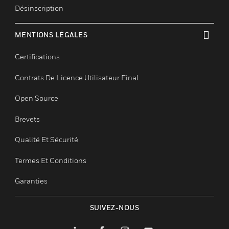
Nos Marques
NOUS CONTACTER
toggle view
Demandes D’informations Commerciales
Accès Pour Les Employés
Inscription
Désinscription
MENTIONS LÉGALES
toggle view
Certifications
Contrats De Licence Utilisateur Final