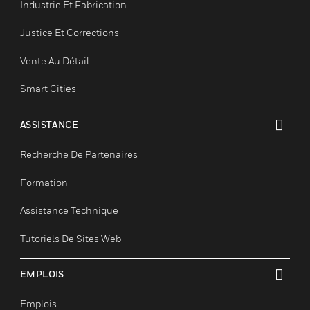
Santé
Enseignement Supérieur
Hôtellerie/Restauration
Industrie Et Fabrication
Justice Et Corrections
Vente Au Détail
Smart Cities
ASSISTANCE
toggle view
Recherche De Partenaires
Formation