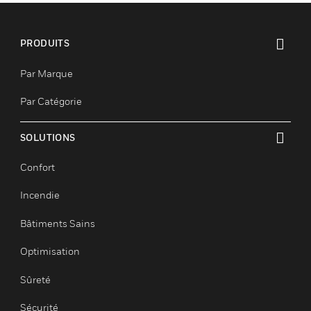
PRODUITS
toggle view
Par Marque
Par Catégorie
SOLUTIONS
toggle view
Confort
Incendie
Bâtiments Sains