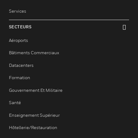
Optimisation
Sûreté
Sécurité
Services
SECTEURS
toggle view
Aéroports
Bâtiments Commerciaux
Datacenters
Formation
Gouvernement Et Militaire