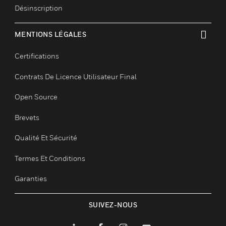
Nos Marques
NOUS CONTACTER
toggle view
Demandes D’informations Commerciales
Accès Pour Les Employés
Inscription
Désinscription
MENTIONS LÉGALES
toggle view
Certifications
Contrats De Licence Utilisateur Final