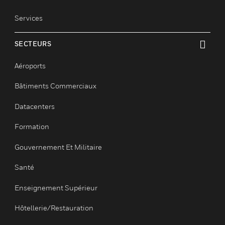
Optimisation
Sûreté
Sécurité
Services
SECTEURS
toggle view
Aéroports
Bâtiments Commerciaux
Datacenters
Formation
Gouvernement Et Militaire