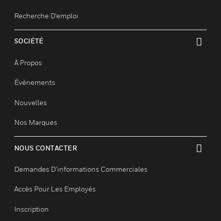
Assistance Technique
Tutoriels De Sites Web
EMPLOIS
toggle view
Emplois
Recherche D'emploi
SOCIÉTÉ
toggle view
À Propos
Événements
Nouvelles