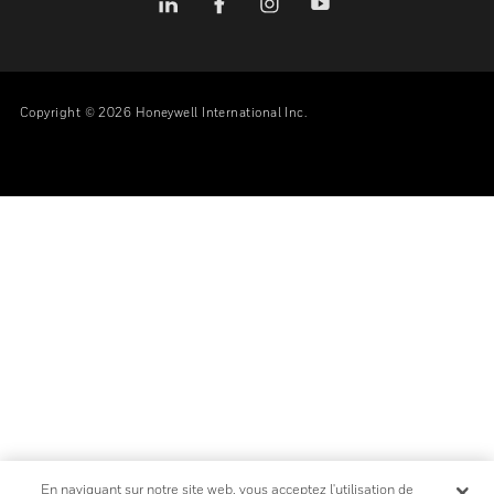
Open Source
Brevets
Qualité Et Sécurité
Termes Et Conditions
Garanties
SUIVEZ-NOUS
Copyright © 2026 Honeywell International Inc.