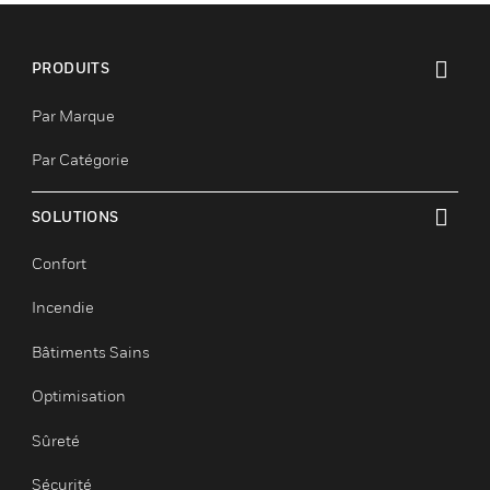
PRODUITS
toggle view
Par Marque
Par Catégorie
SOLUTIONS
toggle view
Confort
Incendie
Bâtiments Sains