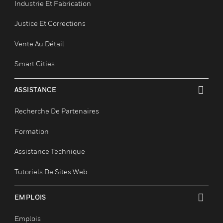
Santé
Enseignement Supérieur
Hôtellerie/Restauration
Industrie Et Fabrication
Justice Et Corrections
Vente Au Détail
Smart Cities
ASSISTANCE
toggle view
Recherche De Partenaires
Formation