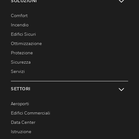
SOLUZIONI
toggle view
Comfort
Incendio
Edifici Sicuri
Ottimizzazione
Protezione
Sicurezza
Servizi
SETTORI
toggle view
Aeroporti
Edifici Commerciali
Data Center
Istruzione