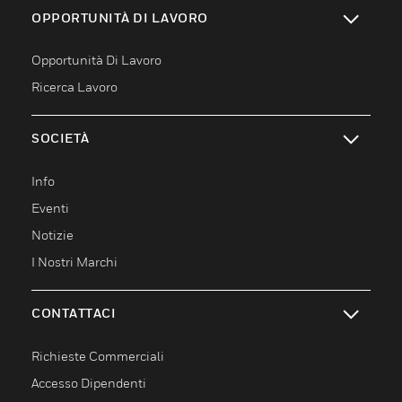
OPPORTUNITÀ DI LAVORO
toggle view
Opportunità Di Lavoro
Ricerca Lavoro
SOCIETÀ
toggle view
Info
Eventi
Notizie
I Nostri Marchi
CONTATTACI
toggle view
Richieste Commerciali
Accesso Dipendenti