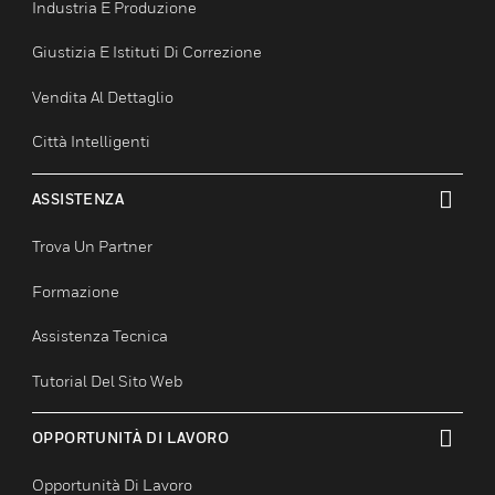
Sanità
Educazione Superiore
Ospitalità
Industria E Produzione
Giustizia E Istituti Di Correzione
Vendita Al Dettaglio
Città Intelligenti
ASSISTENZA
toggle view
Trova Un Partner
Formazione