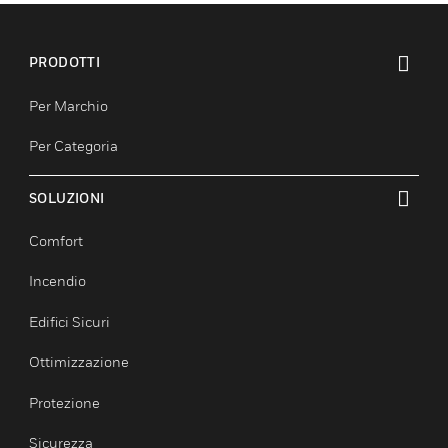
PRODOTTI
toggle view
Per Marchio
Per Categoria
SOLUZIONI
toggle view
Comfort
Incendio
Edifici Sicuri