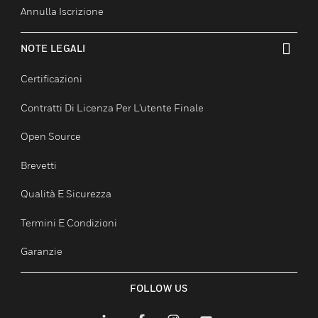
I Nostri Marchi
CONTATTACI
toggle view
Richieste Commerciali
Accesso Dipendenti
Iscrizione
Annulla Iscrizione
NOTE LEGALI
toggle view
Certificazioni
Contratti Di Licenza Per L'utente Finale