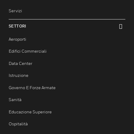
Ottimizzazione
Protezione
Sicurezza
Servizi
SETTORI
toggle view
Aeroporti
Edifici Commerciali
Data Center
Istruzione
Governo E Forze Armate