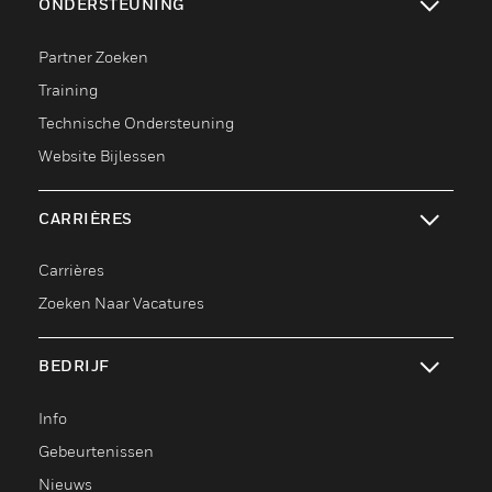
ONDERSTEUNING
toggle view
Partner Zoeken
Training
Technische Ondersteuning
Website Bijlessen
CARRIÈRES
toggle view
Carrières
Zoeken Naar Vacatures
BEDRIJF
toggle view
Info
Gebeurtenissen
Nieuws