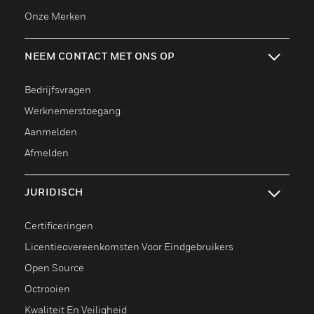
Onze Merken
NEEM CONTACT MET ONS OP
toggle view
Bedrijfsvragen
Werknemerstoegang
Aanmelden
Afmelden
JURIDISCH
toggle view
Certificeringen
Licentieovereenkomsten Voor Eindgebruikers
Open Source
Octrooien
Kwaliteit En Veiligheid