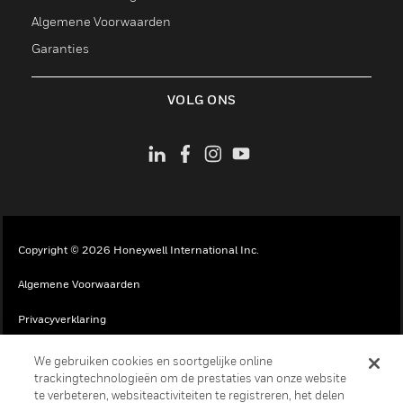
Algemene Voorwaarden
Garanties
VOLG ONS
Copyright © 2026 Honeywell International Inc.
Algemene Voorwaarden
Privacyverklaring
Uw Privacykeuzes
We gebruiken cookies en soortgelijke online
trackingtechnologieën om de prestaties van onze website
Cookies
te verbeteren, websiteactiviteiten te registreren, het delen