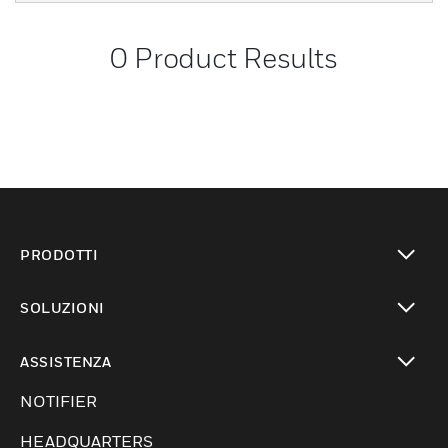
0
Product Results
PRODOTTI
toggle view
SOLUZIONI
toggle view
ASSISTENZA
toggle view
NOTIFIER
HEADQUARTERS