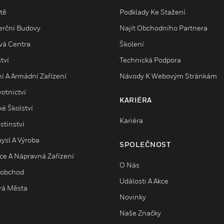
tě
Podklady Ke Stažení
rční Budovy
Najít Obchodního Partnera
vá Centra
Školení
tví
Technická Podpora
ní A Armádní Zařízení
Návody K Webovým Stránkám
otnictví
KARIÉRA
é Školství
Kariéra
stinství
ysl A Výroba
SPOLEČNOST
ice A Nápravná Zařízení
O Nás
obchod
Události A Akce
rá Města
Novinky
Naše Značky