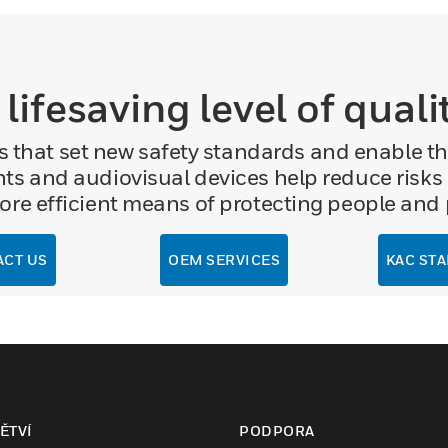
 lifesaving level of quali
s that set new safety standards and enable th
ints and audiovisual devices help reduce risks
more efficient means of protecting people and 
CT US
OEM SERVICES
KAC ST
ĚTVÍ
PODPORA