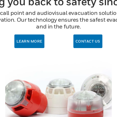
g you back to safety sin
r call point and audiovisual evacuation solut
vation. Our technology ensures the safest eva
and in the future.
LEARN MORE
CONTACT US