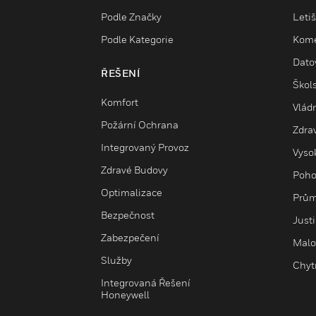
Podle Značky
Letiš
Podle Kategorie
Kome
Dato
ŘEŠENÍ
Škols
Komfort
Vlád
Požární Ochrana
Zdrav
Integrovaný Provoz
Vysok
Zdravé Budovy
Poho
Optimalizace
Prům
Bezpečnost
Just
Zabezpečení
Malo
Služby
Chyt
Integrovaná Řešení
Honeywell