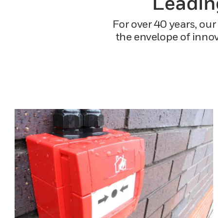
Leadin
For over 40 years, ou
the envelope of inno