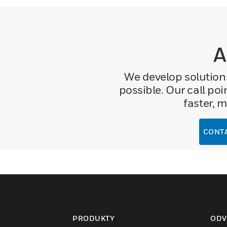
A
We develop solution
possible. Our call po
faster, 
CONTA
PRODUKTY
ODV