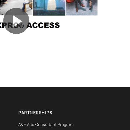
PARTNERSHIPS
A&E And Consultant Program