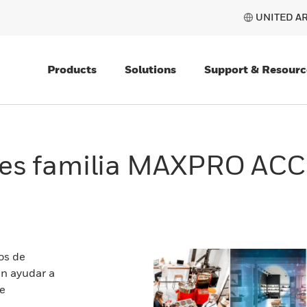
UNITED AR
Products
Solutions
Support & Resourc
des familia MAXPRO AC
os de
n ayudar a
de