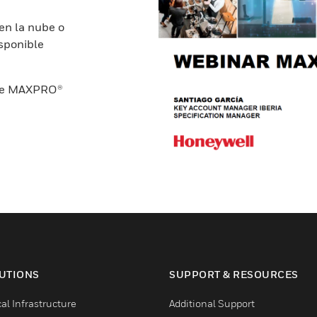
en la nube o
sponible
 de MAXPRO®
UTIONS
SUPPORT & RESOURCES
cal Infrastructure
Additional Support