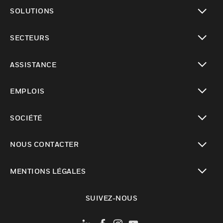
toggle view
SOLUTIONS
toggle view
SECTEURS
toggle view
ASSISTANCE
toggle view
EMPLOIS
toggle view
SOCIÉTÉ
toggle view
NOUS CONTACTER
toggle view
MENTIONS LÉGALES
toggle view
SUIVEZ-NOUS