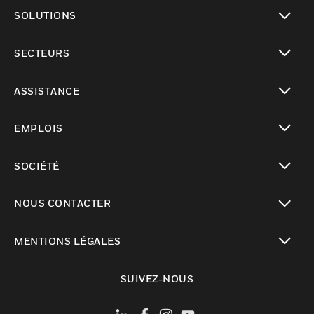
toggle view
SOLUTIONS
toggle view
SECTEURS
toggle view
ASSISTANCE
toggle view
EMPLOIS
toggle view
SOCIÉTÉ
toggle view
NOUS CONTACTER
toggle view
MENTIONS LÉGALES
toggle view
SUIVEZ-NOUS