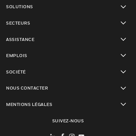
toggle view
SOLUTIONS
toggle view
SECTEURS
toggle view
ASSISTANCE
toggle view
EMPLOIS
toggle view
SOCIÉTÉ
toggle view
NOUS CONTACTER
toggle view
MENTIONS LÉGALES
toggle view
SUIVEZ-NOUS