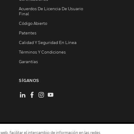
Acuerdos De Licencia De Usuario
Final
Código Abierto
Patentes
Calidad Y Seguridad En Línea
Términos Y Condiciones
Garantías
SÍGANOS
 web, facilitar el intercambio de información en las redes
ión De Privacidad