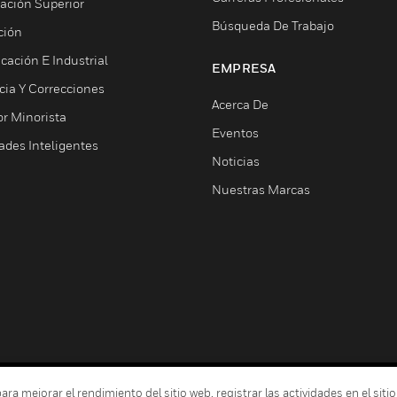
ación Superior
Búsqueda De Trabajo
ción
cación E Industrial
EMPRESA
cia Y Correcciones
Acerca De
or Minorista
Eventos
ades Inteligentes
Noticias
Nuestras Marcas
 mejorar el rendimiento del sitio web, registrar las actividades en el sitio
Términos Y Condiciones
Declarac