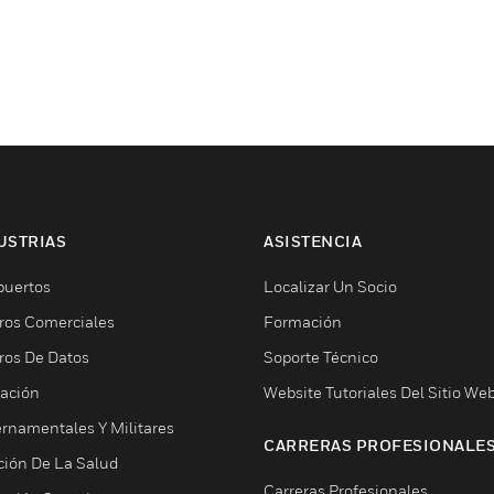
USTRIAS
ASISTENCIA
puertos
Localizar Un Socio
ros Comerciales
Formación
ros De Datos
Soporte Técnico
ación
Website Tutoriales Del Sitio We
rnamentales Y Militares
CARRERAS PROFESIONALE
ción De La Salud
Carreras Profesionales