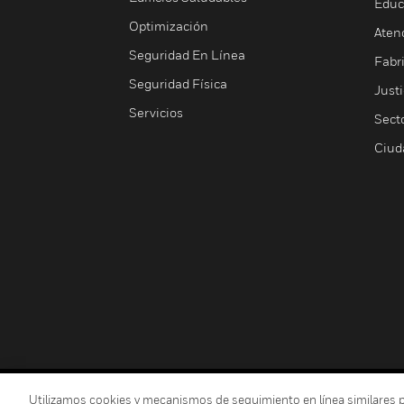
Educ
Optimización
Aten
Seguridad En Línea
Fabri
Seguridad Física
Justi
Servicios
Sect
Ciud
Copyright © 2026 Honeywell International Inc.
Utilizamos cookies y mecanismos de seguimiento en línea similares para