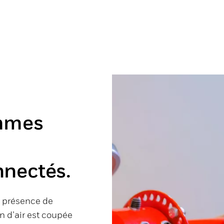
ammes
nnectés.
a présence de
on d’air est coupée