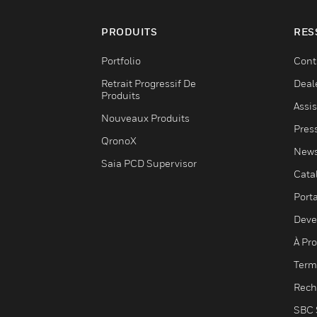
PRODUITS
RES
Portfolio
Cont
Retrait Progressif De
Deal
Produits
Assi
Nouveaux Produits
Pres
QronoX
News
Saia PCD Supervisor
Cata
Porta
Deve
À Pr
Term
Rech
SBC 