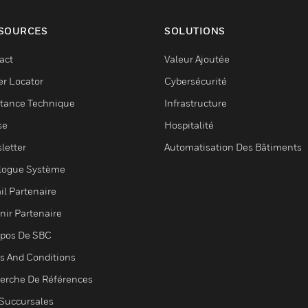
SOURCES
SOLUTIONS
act
Valeur Ajoutée
er Locator
Cybersécurité
stance Technique
Infrastructure
se
Hospitalité
letter
Automatisation Des Bâtiments
logue Système
il Partenaire
nir Partenaire
opos De SBC
s And Conditions
erche De Références
Succursales