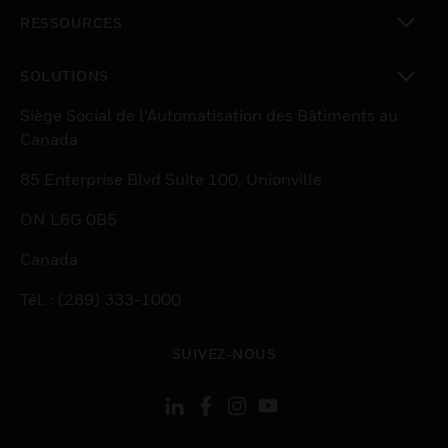
toggle view
RESSOURCES
toggle view
SOLUTIONS
toggle view
Siège Social de l’Automatisation des Bâtiments au
Canada
85 Enterprise Blvd Suite 100, Unionville
ON L6G 0B5
Canada
Tél. : (289) 333-1000
SUIVEZ-NOUS