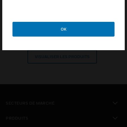
Série NOTIFIER INSPIRE
VISUALISER LES PRODUITS
OK
Série ONYX
VISUALISER LES PRODUITS
SECTEURS DE MARCHÉ
toggle view
PRODUITS