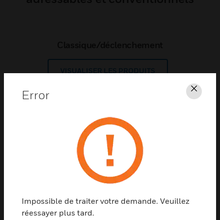
Classique/déclenchement
VISUALISER LES PRODUITS
Error
Fer
FireWarden
VISUALISER LES PRODUITS
Modules intelligents
VISUALISER LES PRODUITS
Impossible de traiter votre demande. Veuillez
réessayer plus tard.