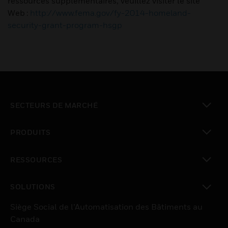
ressources supplémentaires, veuillez visiter le site
Web :
http://www.fema.gov/fy-2014-homeland-
security-grant-program-hsgp
SECTEURS DE MARCHÉ
toggle view
PRODUITS
toggle view
RESSOURCES
toggle view
SOLUTIONS
toggle view
Siège Social de l’Automatisation des Bâtiments au
Canada