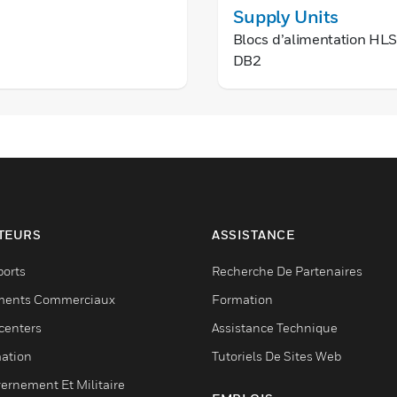
Supply Units
Blocs d’alimentation HL
DB2
TEURS
ASSISTANCE
ports
Recherche De Partenaires
ments Commerciaux
Formation
centers
Assistance Technique
ation
Tutoriels De Sites Web
ernement Et Militaire