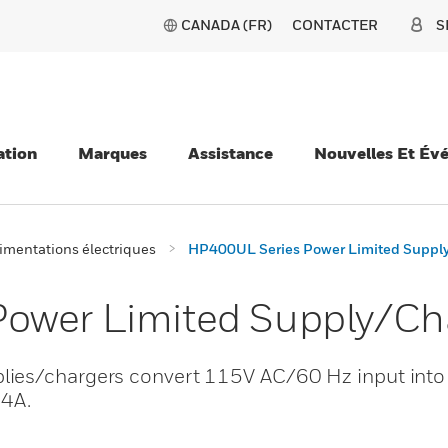
CANADA (FR)
CONTACTER
S
ation
Marques
Assistance
Nouvelles Et Év
imentations électriques
HP400UL Series Power Limited Suppl
ower Limited Supply/Ch
lies/chargers convert 115V AC/60 Hz input into
 4A.