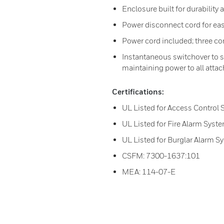
Enclosure built for durability 
Power disconnect cord for eas
Power cord included; three c
Instantaneous switchover to st
maintaining power to all atta
Certifications:
UL Listed for Access Control 
UL Listed for Fire Alarm Syst
UL Listed for Burglar Alarm S
CSFM: 7300-1637:101
MEA: 114-07-E