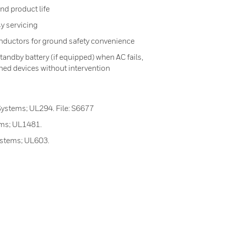
and product life
y servicing
onductors for ground safety convenience
andby battery (if equipped) when AC fails,
ched devices without intervention
Systems; UL294. File: S6677
ems; UL1481.
ystems; UL603.