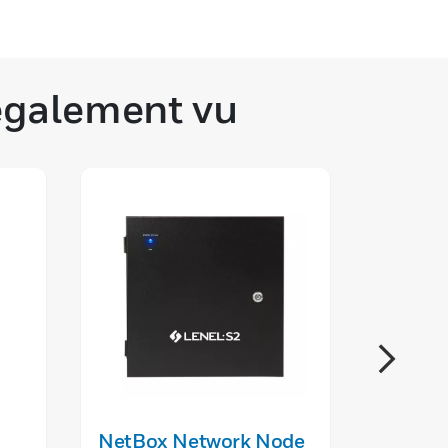
 également vu
NetBox Network Node
NetBo