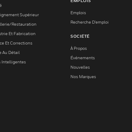
EMPLOIS
é
Emplois
ignement Supérieur
Recherche D'emploi
llerie/Restauration
trie Et Fabrication
SOCIÉTÉ
ce Et Corrections
À Propos
e Au Détail
Événements
s Intelligentes
Nouvelles
Nos Marques