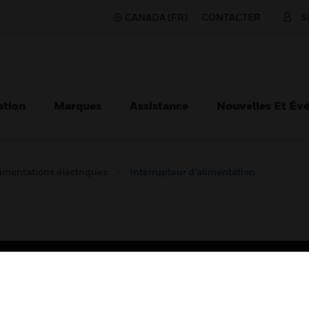
CANADA (FR)
CONTACTER
S
ation
Marques
Assistance
Nouvelles Et Év
imentations électriques
Interrupteur d’alimentation
TEURS
ASSISTANCE