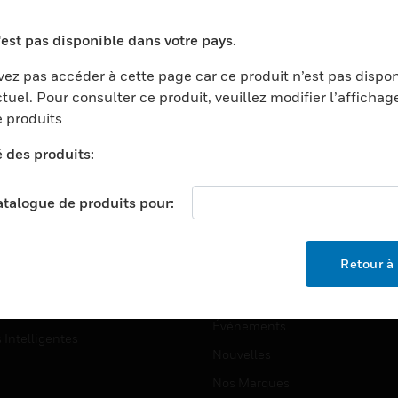
ports
Recherche De Partenaires
'est pas disponible dans votre pays.
ments Commerciaux
Formation
ez pas accéder à cette page car ce produit n’est pas dispo
centers
Assistance Technique
tuel. Pour consulter ce produit, veuillez modifier l’affichag
ation
Tutoriels De Sites Web
 produits
ernement Et Militaire
é des produits:
EMPLOIS
é
Emplois
ignement Supérieur
catalogue de produits pour:
Recherche D'emploi
llerie/Restauration
trie Et Fabrication
SOCIÉTÉ
Retour à 
ce Et Corrections
À Propos
e Au Détail
Événements
s Intelligentes
Nouvelles
Nos Marques