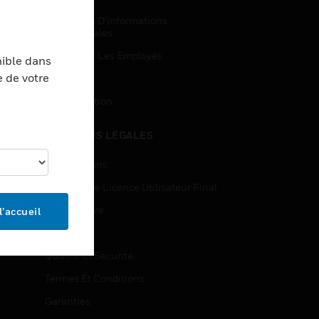
Demandes D’informations
Commerciales
Accès Pour Les Employés
nible dans
e de votre
Inscription
Désinscription
MENTIONS LÉGALES
Certifications
Contrats De Licence Utilisateur Final
Source Libre
l’accueil
Brevets
Qualité Et Sécurité
Termes Et Conditions
Garanties