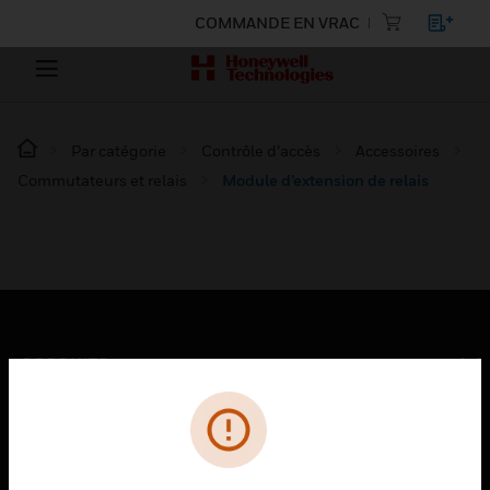
COMMANDE EN VRAC
Par catégorie
Contrôle d’accès
Accessoires
Commutateurs et relais
Module d’extension de relais
PRODUITS
toggle view
SOLUTIONS
toggle view
SECTEURS