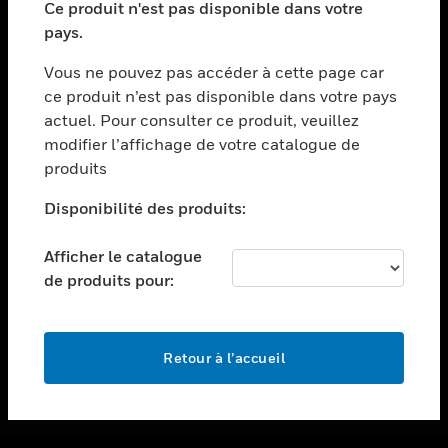
Ce produit n'est pas disponible dans votre
toggle view
pays.
ASSISTANCE
Vous ne pouvez pas accéder à cette page car
toggle view
ce produit n’est pas disponible dans votre pays
EMPLOIS
actuel. Pour consulter ce produit, veuillez
toggle view
modifier l’affichage de votre catalogue de
SOCIÉTÉ
produits
toggle view
NOUS CONTACTER
Disponibilité des produits:
toggle view
Afficher le catalogue
MENTIONS LÉGALES
de produits pour:
toggle view
SUIVEZ-NOUS
Retour à l’accueil